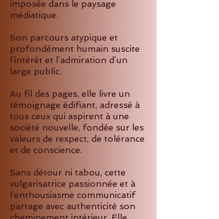
imposée dans le paysage
médiatique.
Son parcours atypique et
profondément humain suscite
l’intérêt et l’admiration d’un
large public.
Au fil des pages, elle livre un
témoignage édifiant, adressé à
tous ceux qui aspirent à une
société nouvelle, fondée sur les
valeurs de respect, de tolérance
et de conscience.
Sans détour ni tabou, cette
vulgarisatrice passionnée et à
l’enthousiasme communicatif
partage avec authenticité son
cheminement intérieur. Elle