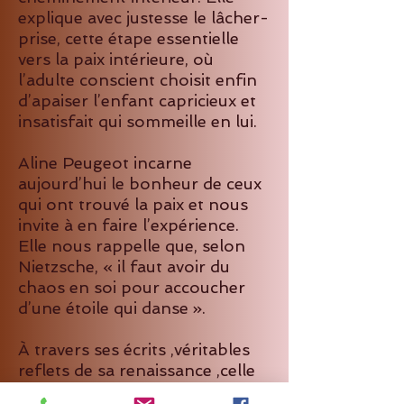
explique avec justesse le lâcher-
prise, cette étape essentielle
vers la paix intérieure, où
l’adulte conscient choisit enfin
d’apaiser l’enfant capricieux et
insatisfait qui sommeille en lui.
Aline Peugeot incarne
aujourd’hui le bonheur de ceux
qui ont trouvé la paix et nous
invite à en faire l’expérience.
Elle nous rappelle que, selon
Nietzsche, « il faut avoir du
chaos en soi pour accoucher
d’une étoile qui danse ».
À travers ses écrits ,véritables
reflets de sa renaissance ,celle
qui se croyait jadis « mauvaise