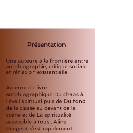
Présentation
Une auteure à la frontière entre
autobiographie, critique sociale
et réflexion existentielle.
Auteure du livre
autobiographique Du chaos à
l’éveil spirituel puis de Du fond
de la classe au devant de la
scène et de La spiritualité
accessible à tous , Aline
Peugeot s’est rapidement