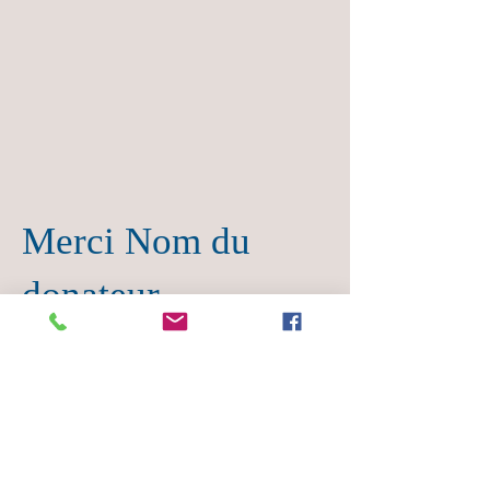
Merci Nom du
donateur
Nous vous sommes très
reconnaissants pour votre don
généreux de 0 €.
Votre numéro de don est le n° 1000.
Vous recevrez bientôt un e‑mail de
confirmation.