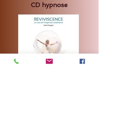
CD hypnose
20 €
Frais de ports inclus
Acheter