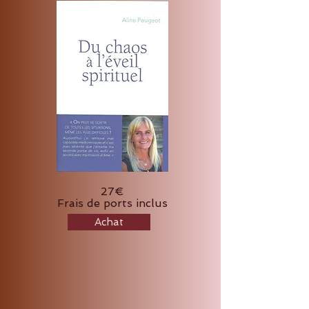
27€
Frais de ports inclus
Achat